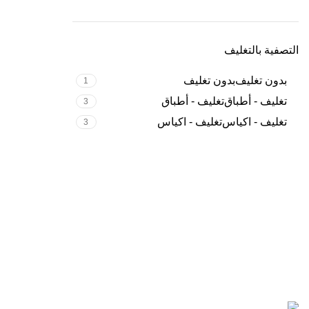
التصفية بالتغليف
بدون تغليف
بدون تغليف
1
تغليف - أطباق
تغليف - أطباق
3
تغليف - اكياس
تغليف - اكياس
3
السياسات
يساعدك لباني في الحصول على اجود انواع اللحوم
الشروط والاح
وتوصيلها اليكم على عنوانكم ، نسعى للحصول على
ثقتكم والوصول لأفضل معايير الجودة .
الاسئلة الشائع
الشكاوي
2025 لباني. جميع الحقوق محفوظة. تم التطوير بواسطة
Innovit