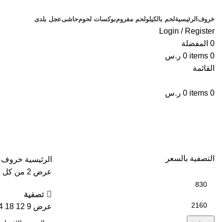
خروف
الرئيسية
لحم بالكيلو
لحم مفروم
بوكسات لحوم
حاشى
عجل بلدى
Login / Register
0
المفضلة
0
items
0
ر.س
القائمة
0
items
0
ر.س
خروف نعيمى
التصفية بالسعر
الرئيسية
خروف
عرض ⁦2⁩ من كل النتائج
تصفية
عرض
9
12
18
4