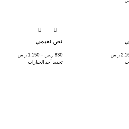
ي
نص نعيمي
2.1
ر.س
830
ر.س
–
1.150
ر.س
ات
تحديد أحد الخيارات